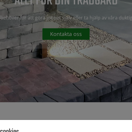
ALLT FÖR DIN TRÄDGÅRD
 behöver för att göra jobbet själv eller ta hjälp av våra dukti
Kontakta oss
 cookies