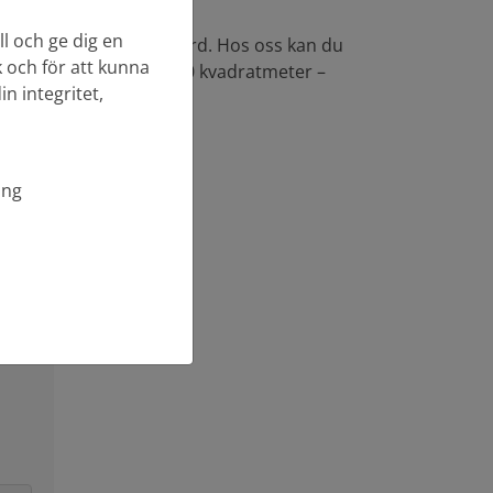
l och ge dig en
 belysning till din trädgård. Hos oss kan du
k och för att kunna
ta inomhusvisning på 500 kvadratmeter –
n integritet,
ing