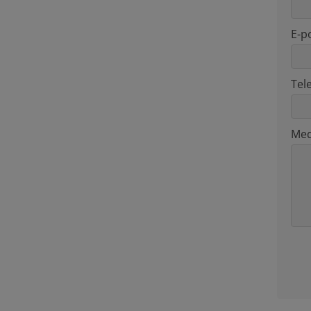
E-p
Tel
Med