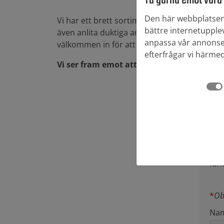
Den här webbplatsen 
Vi har ett brett sortiment av sten, murar, pla
bättre internetupplev
även anlita duktiga anläggare och hyra släp
anpassa vår annonseri
välkommen in för att titta och inspireras!
efterfrågar vi härmed
Vi ser fram emot att hjälpa dig uppnå din
Kon
Ski
fun
*
Ob
Na