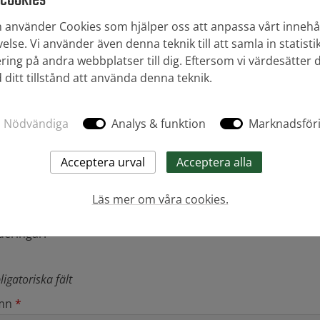
använder Cookies som hjälper oss att anpassa vårt innehål
ttor, bärlager med mera. Vi är även återförsäljare av in-lite
else. Vi använder även denna teknik till att samla in statisti
, liten grävmaskin samt markvibrator. Vi har Sveriges störs
ng på andra webbplatser till dig. Eftersom vi värdesätter di
 ditt tillstånd att använda denna teknik.
 drömträdgård – här finns allt du behöver!
Nödvändiga
Analys & funktion
Marknadsför
taktformulör
Läs mer om våra cookies.
cka gärna ett meddelande om du har några frågor eller
deringar.
ligatoriska fält
mn
*