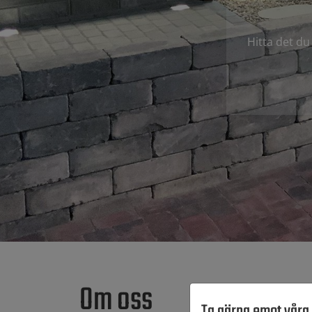
Hitta det du
Om oss
Ta gärna emot våra